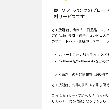
ソフトバンクのブロー
料サービスです
とく放題
は、食料品・日用品・レジャ
万件以上の割引・優待、コンビニ人
のブロードバンド回線や、スマート
スマートフォン加入者向け
とく放
Softbank光/Softbank A
「とく放題」の月額情報料は590円
とく放題は、お得な割引や多彩な優
自分にあうサービスがないともったい
してみて、使う機会がなさそうなら