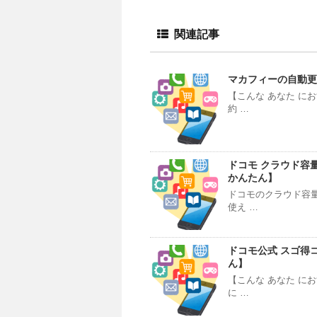
関連記事
マカフィーの自動更
【こんな あなた に
約 …
ドコモ クラウド容量
かんたん】
ドコモのクラウド容
使え …
ドコモ公式 スゴ得
ん】
【こんな あなた に
に …