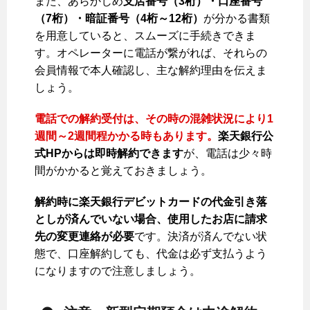
また、あらかじめ
支店番号（3桁）・口座番号
（7桁）・暗証番号（4桁～12桁）
が分かる書類
を用意していると、スムーズに手続きできま
す。オペレーターに電話が繋がれば、それらの
会員情報で本人確認し、主な解約理由を伝えま
しょう。
電話での解約受付は、その時の混雑状況により1
週間～2週間程かかる時もあります。
楽天銀行公
式HPからは即時解約できます
が、電話は少々時
間がかかると覚えておきましょう。
解約時に楽天銀行デビットカードの代金引き落
としが済んでいない場合、使用したお店に請求
先の変更連絡が必要
です。決済が済んでない状
態で、口座解約しても、代金は必ず支払うよう
になりますので注意しましょう。