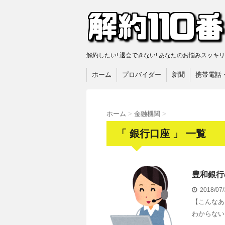
解約したい! 退会できない! あなたのお悩みスッキ
ホーム
プロバイダー
新聞
携帯電話
ホーム
>
金融機関
>
「 銀行口座 」 一覧
豊和銀行
2018/07
【こんなあ
わからない 