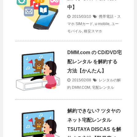
中】
2015/03/10
携帯電話・ス
マホ
SIMカード
,
u-mobile
,
ユー
モバイル
,
格安スマホ
DMM.com の CD/DVD宅
配レンタル を解約する
方法【かんたん】
2015/02/08
レンタルの解
約
DMM.COM
,
宅配レンタル
解約できない? ツタヤの
ネット宅配レンタル
TSUTAYA DISCAS を解