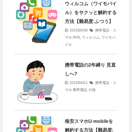
ウィルコム（ワイモバイ
ル）をサクッと解約する
方法【難易度:ふつう】
2015/05/30
携帯電話・ス
マホ
PHS
,
ウィルコム
,
ワイモバ
イル
携帯電話の2年縛り 見直
しへ?
2015/04/21
携帯電話・ス
マホ
携帯電話
,
行政
格安スマホU-mobileを
解約する方法【難易度: