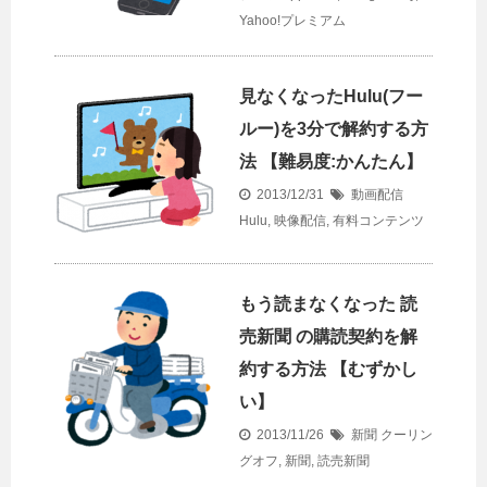
Yahoo!プレミアム
見なくなったHulu(フー
ルー)を3分で解約する方
法 【難易度:かんたん】
2013/12/31
動画配信
Hulu
,
映像配信
,
有料コンテンツ
もう読まなくなった 読
売新聞 の購読契約を解
約する方法 【むずかし
い】
2013/11/26
新聞
クーリン
グオフ
,
新聞
,
読売新聞