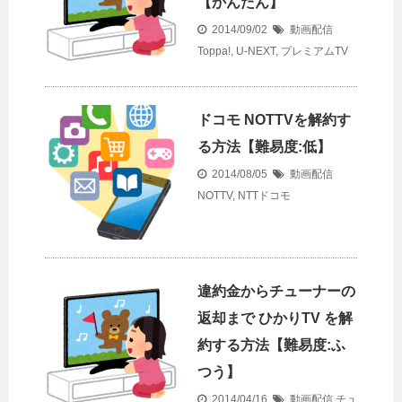
【かんたん】
2014/09/02
動画配信
Toppa!
,
U-NEXT
,
プレミアムTV
ドコモ NOTTVを解約す
る方法【難易度:低】
2014/08/05
動画配信
NOTTV
,
NTTドコモ
違約金からチューナーの
返却まで ひかりTV を解
約する方法【難易度:ふ
つう】
2014/04/16
動画配信
チュ