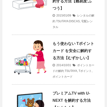
約する方法【難易度:ふ
つう】
2015/01/09
レンタルの解
約
TSUTAYA DISCAS
,
宅配レン
タル
もう使わない Tポイント
カード を安全に解約す
る方法【むずかしい】
2014/10/31
ポイントカー
ドの解約
TSUTAYA
,
Tポイント
,
ポイントカード
プレミアムTV with U-
NEXT を解約する方法