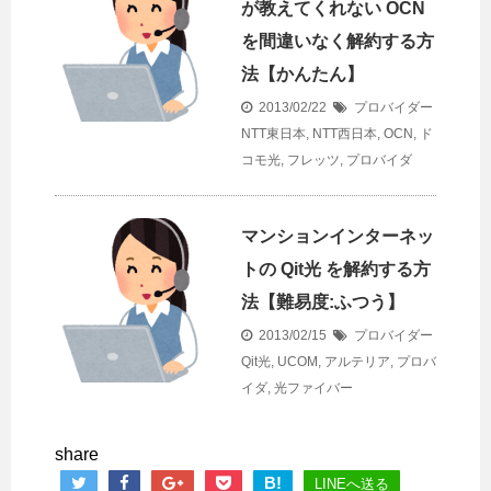
が教えてくれない OCN
を間違いなく解約する方
法【かんたん】
2013/02/22
プロバイダー
NTT東日本
,
NTT西日本
,
OCN
,
ド
コモ光
,
フレッツ
,
プロバイダ
マンションインターネッ
トの Qit光 を解約する方
法【難易度:ふつう】
2013/02/15
プロバイダー
Qit光
,
UCOM
,
アルテリア
,
プロバ
イダ
,
光ファイバー
share
B!
LINEへ送る