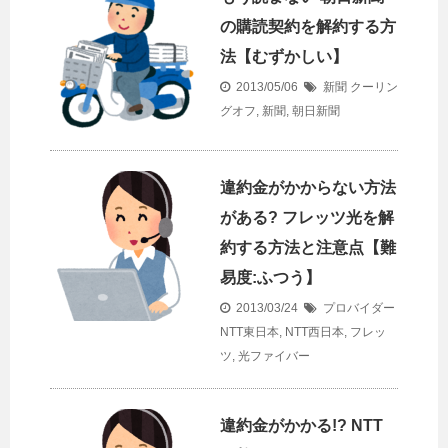
の購読契約を解約する方
法【むずかしい】
2013/05/06
新聞
クーリン
グオフ
,
新聞
,
朝日新聞
違約金がかからない方法
がある? フレッツ光を解
約する方法と注意点【難
易度:ふつう】
2013/03/24
プロバイダー
NTT東日本
,
NTT西日本
,
フレッ
ツ
,
光ファイバー
違約金がかかる!? NTT