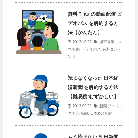
無料？ au の動画配信 ビ
デオパス を解約する方
法【かんたん】
2013/10/27
携帯電話・ス
マホ
au
,
ビデオパス
,
有料コンテ
ンツ
読まなくなった 日本経
済新聞 を解約する方法
【難易度:むずかしい】
2013/09/28
新聞
クーリン
グオフ
,
新聞
,
日本経済新聞
もう読まない 朝日新聞