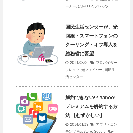
ーナー
,
ひかりTV
,
フレッツ
国民生活センターが、光
回線・スマートフォンの
クーリング・オフ導入を
総務省に要望
2014/03/06
プロバイダー
フレッツ
,
光ファイバー
,
国民生
活センター
解約できない!? Yahoo!
プレミアムを解約する方
法 【むずかしい】
2014/01/29
アプリ・コン
テンツ
AppStore
,
Google Play
,