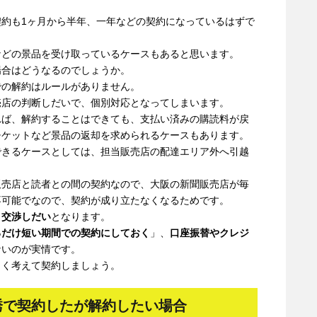
約も1ヶ月から半年、一年などの契約になっているはずで
などの景品を受け取っているケースもあると思います。
場合はどうなるのでしょうか。
での解約はルールがありません。
売店の判断しだいで、個別対応となってしまいます。
れば、解約することはできても、支払い済みの購読料が戻
チケットなど景品の返却を求められるケースもあります。
できるケースとしては、担当販売店の配達エリア外へ引越
販売店と読者との間の契約なので、大阪の新聞販売店が毎
不可能でなので、契約が成り立たなくなるためです。
、
交渉しだい
となります。
るだけ短い期間での契約にしておく
」、
口座振替やクレジ
ないのが実情です。
よく考えて契約しましょう。
誘で契約したが解約したい場合