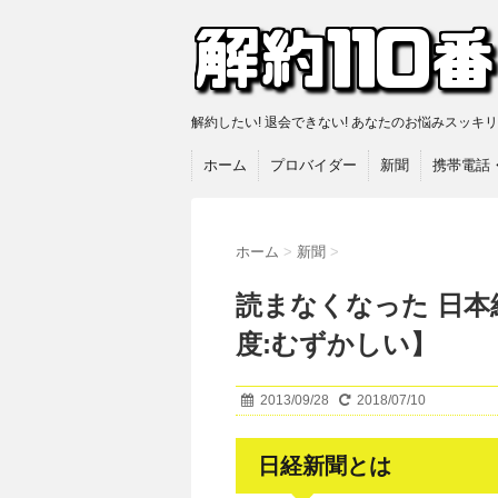
解約したい! 退会できない! あなたのお悩みスッキ
ホーム
プロバイダー
新聞
携帯電話
ホーム
>
新聞
>
読まなくなった 日本
度:むずかしい】
2013/09/28
2018/07/10
日経新聞とは