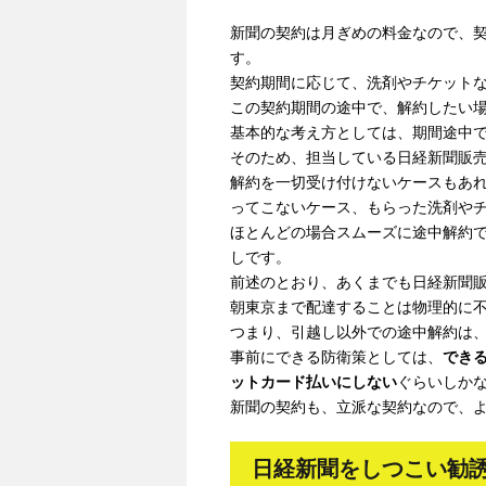
新聞の契約は月ぎめの料金なので、契
す。
契約期間に応じて、洗剤やチケット
この契約期間の途中で、解約したい
基本的な考え方としては、期間途中
そのため、担当している日経新聞販
解約を一切受け付けないケースもあ
ってこないケース、もらった洗剤や
ほとんどの場合スムーズに途中解約
しです。
前述のとおり、あくまでも日経新聞
朝東京まで配達することは物理的に
つまり、引越し以外での途中解約は
事前にできる防衛策としては、
でき
ットカード払いにしない
ぐらいしか
新聞の契約も、立派な契約なので、
日経新聞をしつこい勧