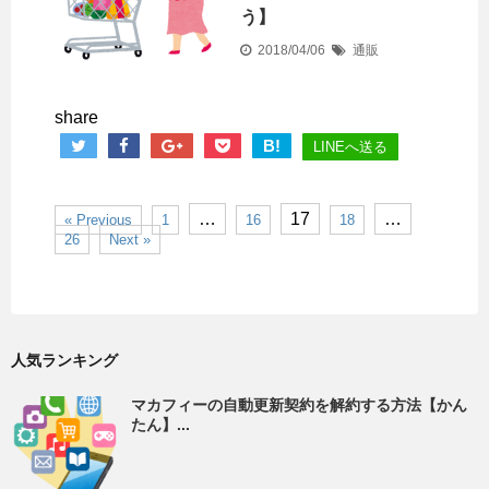
う】
2018/04/06
通販
share
B!
LINEへ送る
…
17
…
« Previous
1
16
18
26
Next »
人気ランキング
マカフィーの自動更新契約を解約する方法【かん
たん】...