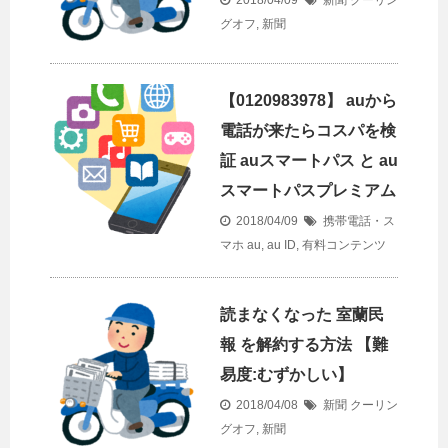
2018/04/09
新聞
クーリン
グオフ
,
新聞
【0120983978】 auから
電話が来たらコスパを検
証 auスマートパス と au
スマートパスプレミアム
2018/04/09
携帯電話・ス
マホ
au
,
au ID
,
有料コンテンツ
読まなくなった 室蘭民
報 を解約する方法 【難
易度:むずかしい】
2018/04/08
新聞
クーリン
グオフ
,
新聞