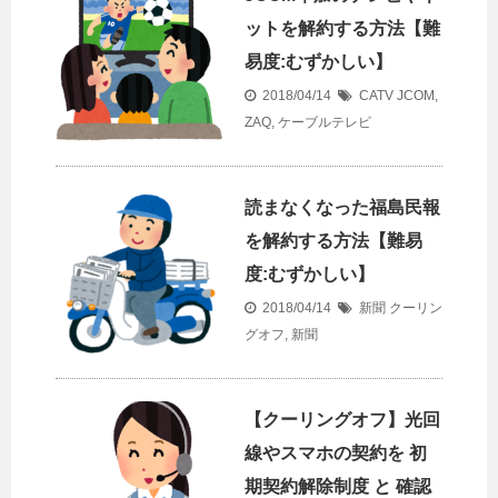
ットを解約する方法【難
易度:むずかしい】
2018/04/14
CATV
JCOM
,
ZAQ
,
ケーブルテレビ
読まなくなった福島民報
を解約する方法【難易
度:むずかしい】
2018/04/14
新聞
クーリン
グオフ
,
新聞
【クーリングオフ】光回
線やスマホの契約を 初
期契約解除制度 と 確認