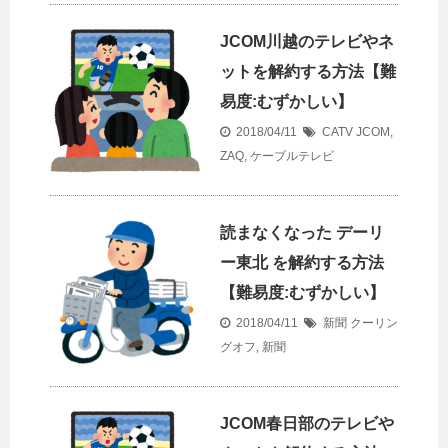
JCOM川越のテレビやネ
ットを解約する方法【難
易度:むずかしい】
2018/04/11
CATV
JCOM
,
ZAQ
,
ケーブルテレビ
読まなくなった デーリ
ー東北 を解約する方法
【難易度:むずかしい】
2018/04/11
新聞
クーリン
グオフ
,
新聞
JCOM春日部のテレビや