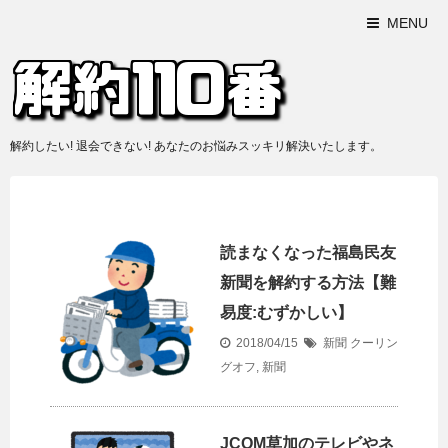
MENU
解約したい! 退会できない! あなたのお悩みスッキリ解決いたします。
読まなくなった福島民友
新聞を解約する方法【難
易度:むずかしい】
2018/04/15
新聞
クーリン
グオフ
,
新聞
JCOM草加のテレビやネ