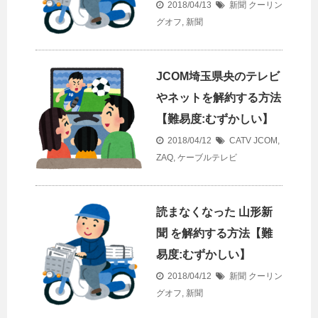
2018/04/13
新聞
クーリン
グオフ
,
新聞
JCOM埼玉県央のテレビ
やネットを解約する方法
【難易度:むずかしい】
2018/04/12
CATV
JCOM
,
ZAQ
,
ケーブルテレビ
読まなくなった 山形新
聞 を解約する方法【難
易度:むずかしい】
2018/04/12
新聞
クーリン
グオフ
,
新聞