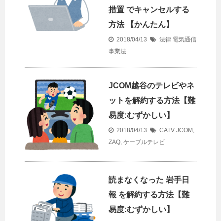
措置 でキャンセルする
方法 【かんたん】
2018/04/13
法律
電気通信
事業法
JCOM越谷のテレビやネ
ットを解約する方法【難
易度:むずかしい】
2018/04/13
CATV
JCOM
,
ZAQ
,
ケーブルテレビ
読まなくなった 岩手日
報 を解約する方法【難
易度:むずかしい】