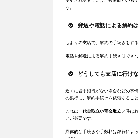
変更されるまでには、数週間かかる
う。
郵送や電話による解約
もよりの支店で、解約の手続きをす
電話や郵送による解約手続きはでき
どうしても支店に行け
近くに岩手銀行がない場合などの事
の銀行に、解約手続きを依頼するこ
これは、
代金取立
や
預金取立
と呼ばれ
いが必要です。
具体的な手続きや手数料は銀行によ