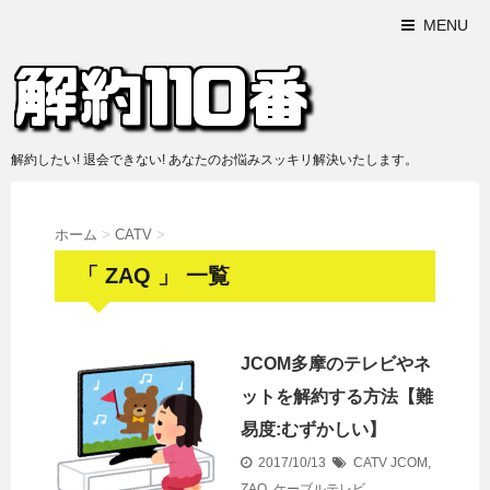
MENU
解約したい! 退会できない! あなたのお悩みスッキリ解決いたします。
ホーム
>
CATV
>
「 ZAQ 」 一覧
JCOM多摩のテレビやネ
ットを解約する方法【難
易度:むずかしい】
2017/10/13
CATV
JCOM
,
ZAQ
,
ケーブルテレビ