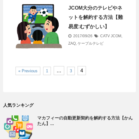
JCOM大分のテレビやネ
ットを解約する方法【難
易度:むずかしい】
2017/09/26
CATV
JCOM
,
ZAQ
,
ケーブルテレビ
…
4
« Previous
1
3
人気ランキング
マカフィーの自動更新契約を解約する方法【かん
たん】...