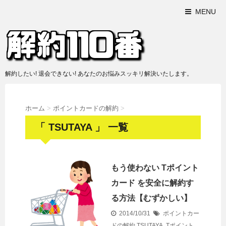
MENU
解約したい! 退会できない! あなたのお悩みスッキリ解決いたします。
ホーム
>
ポイントカードの解約
>
「 TSUTAYA 」 一覧
もう使わない Tポイント
カード を安全に解約す
る方法【むずかしい】
2014/10/31
ポイントカー
ドの解約
TSUTAYA
,
Tポイント
,