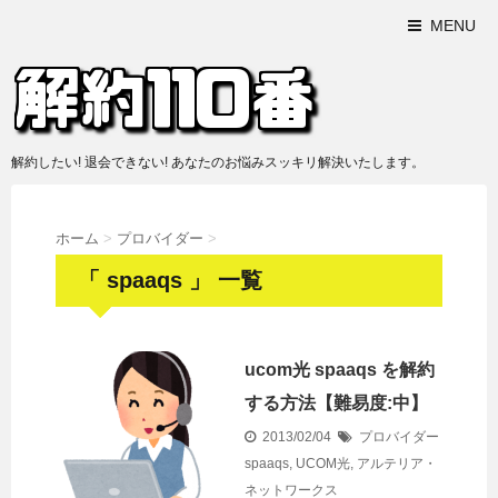
MENU
解約したい! 退会できない! あなたのお悩みスッキリ解決いたします。
ホーム
>
プロバイダー
>
「 spaaqs 」 一覧
ucom光 spaaqs を解約
する方法【難易度:中】
2013/02/04
プロバイダー
spaaqs
,
UCOM光
,
アルテリア・
ネットワークス