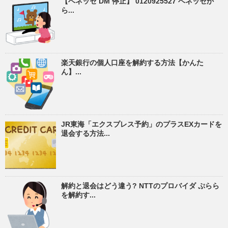
【ベネッセ DM 停止】 0120925527 ベネッセか
ら...
楽天銀行の個人口座を解約する方法【かんた
ん】...
JR東海「エクスプレス予約」のプラスEXカードを
退会する方法...
解約と退会はどう違う? NTTのプロバイダ ぷらら
を解約す...