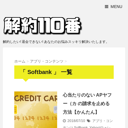
MENU
解約したい! 退会できない! あなたのお悩みスッキリ解決いたします。
ホーム
>
アプリ・コンテンツ
>
「 Softbank 」 一覧
心当たりのない APヤフ
ー（カ の請求を止める
方法【かんたん】
2018/07/10
アプリ・コン
テンツ
Softbank
,
Yahoo!ウォレ