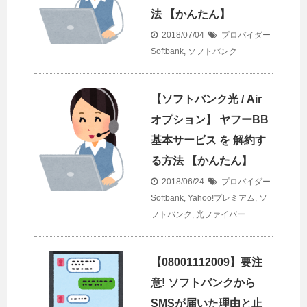
法 【かんたん】
2018/07/04
プロバイダー
Softbank
,
ソフトバンク
【ソフトバンク光 / Air
オプション】 ヤフーBB
基本サービス を 解約す
る方法 【かんたん】
2018/06/24
プロバイダー
Softbank
,
Yahoo!プレミアム
,
ソ
フトバンク
,
光ファイバー
【08001112009】要注
意! ソフトバンクから
SMSが届いた理由と止