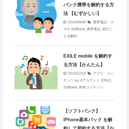
バンク携帯を解約する方
法 【むずかしい】
2016/09/06
携帯電話・ス
マホ
Softbank
,
携帯電話
,
死亡に
よる解約
EXILE mobile を解約す
る方法【かんたん】
2015/12/19
アプリ・コン
テンツ
au
,
dアカウント
,
EXILE
,
Softbank
,
有料コンテンツ
【ソフトバンク】
iPhone基本パック を解
約して節約する方法【か