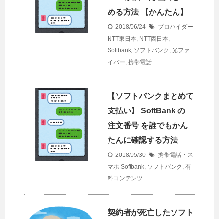
める方法 【かんたん】
2018/06/24
プロバイダー
NTT東日本
,
NTT西日本
,
Softbank
,
ソフトバンク
,
光ファ
イバー
,
携帯電話
【ソフトバンクまとめて
支払い】 SoftBank の
注文番号 を誰でもかん
たんに確認する方法
2018/05/30
携帯電話・ス
マホ
Softbank
,
ソフトバンク
,
有
料コンテンツ
契約者が死亡したソフト