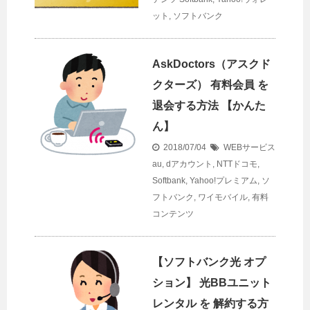
ット
,
ソフトバンク
AskDoctors（アスクド
クターズ） 有料会員 を
退会する方法 【かんた
ん】
2018/07/04
WEBサービス
au
,
dアカウント
,
NTTドコモ
,
Softbank
,
Yahoo!プレミアム
,
ソ
フトバンク
,
ワイモバイル
,
有料
コンテンツ
【ソフトバンク光 オプ
ション】 光BBユニット
レンタル を 解約する方