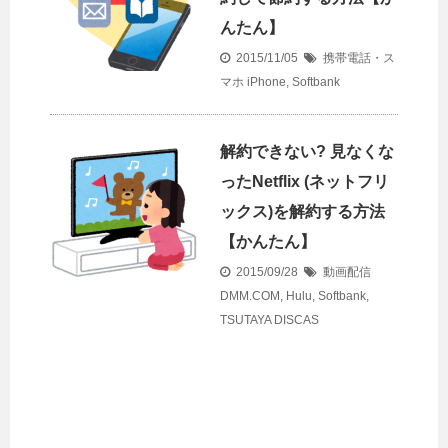
んたん】
2015/11/05
携帯電話・ス
マホ
iPhone
,
Softbank
解約できない? 見なくな
ったNetflix (ネットフリ
ックス)を解約する方法
【かんたん】
2015/09/28
動画配信
DMM.COM
,
Hulu
,
Softbank
,
TSUTAYA DISCAS