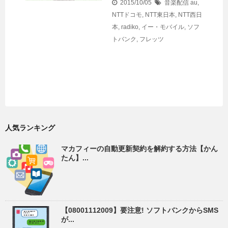
2015/10/05
音楽配信
au
,
NTTドコモ
,
NTT東日本
,
NTT西日
本
,
radiko
,
イー・モバイル
,
ソフ
トバンク
,
フレッツ
人気ランキング
マカフィーの自動更新契約を解約する方法【かん
たん】...
【08001112009】要注意! ソフトバンクからSMS
が...