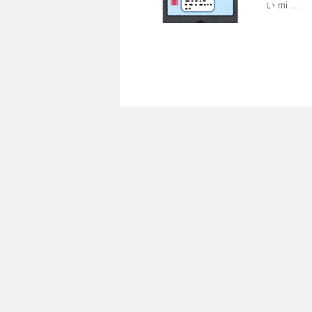
い mi …