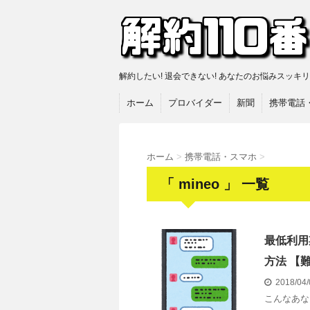
解約したい! 退会できない! あなたのお悩みスッキ
ホーム
プロバイダー
新聞
携帯電話
ホーム
>
携帯電話・スマホ
>
「 mineo 」 一覧
最低利用
方法 【
2018/04
こんなあな