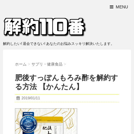
MENU
解約したい! 退会できない! あなたのお悩みスッキリ解決いたします。
ホーム
>
サプリ・健康食品
>
肥後すっぽんもろみ酢を解約す
る方法 【かんたん】
2019/01/11