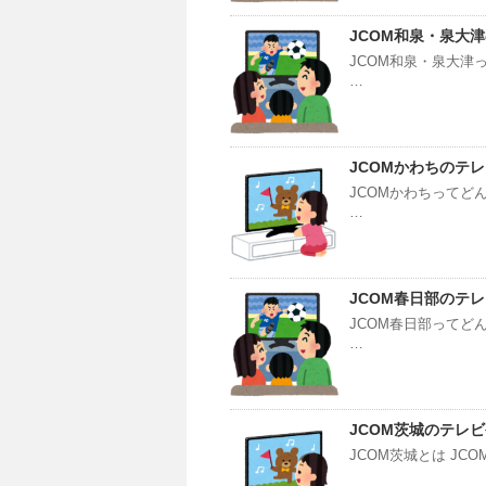
JCOM和泉・泉大
JCOM和泉・泉大津
…
JCOMかわちのテ
JCOMかわちってど
…
JCOM春日部のテ
JCOM春日部ってど
…
JCOM茨城のテレ
JCOM茨城とは J