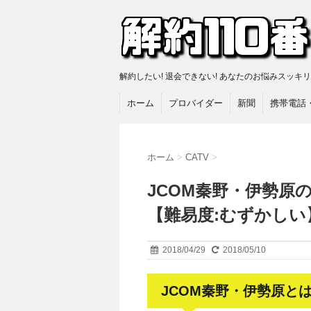
解約したい! 退会できない! あなたのお悩みスッキ
ホーム
プロバイダー
新聞
携帯電話
ホーム
>
CATV
>
JCOM秦野・伊勢原
【難易度:むずかしい
2018/04/29
2018/05/10
JCOM秦野・伊勢原と