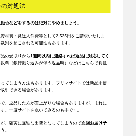
時の対処法
取拒否などをするのは絶対にやめましょう
。
資材費・発送人件費等として2,525円をご請求いたしま
事裁判を起こされる可能性もあります。
商品の受取りから
1週間以内に連絡すれば返品に対応してく
手数料（銀行振り込みが伴う返品時）などはこちらで負担
売ってしまう方法もあります。フリマサイトでは新品未使
で取引できる場合があります。
ので、返品した方が安上がりな場合もありますが、まれに
ます。一度サイトを覗いてみるのも手です。
すが、確実に無駄な出費となってしまうので
次回お届け予
ょう。