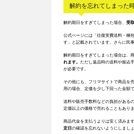
解約を忘れてしまった
解約期日をすぎてしまった場合、
受
公式ページには「往復実費送料・梱包
す」と記載されています。
さらに民
解約期日をすぎてしまった場合は、
れます。
ただし返品時の送料や振込
が必要です。
その他にも、フリマサイトで商品を
用の場合、定価を少し下回った金額
送料や販売手数料などの負担がある
定価以上の価格で売れることもあり
商品代金を支払うよりは安く済みま
定日
の確認を忘れないようにしまし