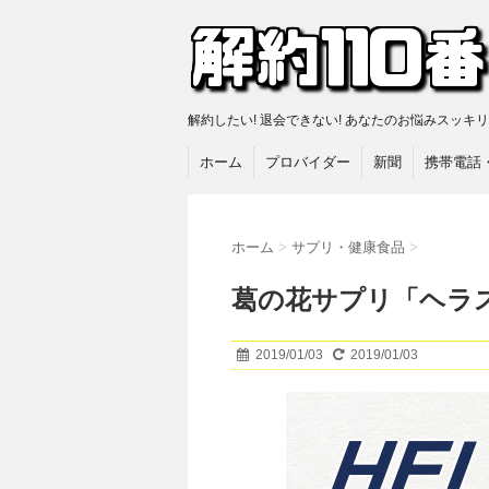
解約したい! 退会できない! あなたのお悩みスッキ
ホーム
プロバイダー
新聞
携帯電話
ホーム
>
サプリ・健康食品
>
葛の花サプリ「ヘラ
2019/01/03
2019/01/03