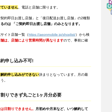
けていません
。電話と店舗に限ります。
契約即日お渡し店舗」と「後日配送お渡し店舗」の2種類
るのは 「ご契約即日お渡し店舗」のみとなります。
式サイト店舗一覧（
https://aeonmobile.jp/shoplist/
）から検
店舗は、店舗により営業時間が異なります
ので、事前に確
約申し込み不可!
は解約申し込みができない
決まりとなっています。月の最
ょう。
割りできず丸ごと1ヶ月分必要
金は日割りできません。
月初めや月末など、いつ解約して