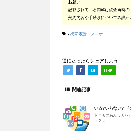
お願い
記載されている内容は調査当時の
契約内容や手続きについての詳細
-
携帯電話・スマホ
役にたったらシェアしよう !
B!
LINE
関連記事
いる?いらない? 
ドコモのあんしんパ
ック …